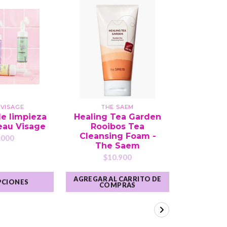
 VISAGE
THE SAEM
BEAUTY
e limpieza
Healing Tea Garden
Exfolian
Beau Visage
Rooibos Tea
Blossom 
Cleansing Foam -
.000
$2
The Saem
$10.900
AGREGAR AL CARRITO DE
AGREGAR A
PCIONES
COMPRAS
CO