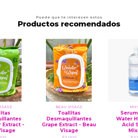
Puede que te interesen estos
Productos recomendados
ISAGE
BEAU VISAGE
MIX
litas
Toallitas
Serum 
illantes
Desmaquillantes
Water H
Extract -
Grape Extract - Beau
Acid 
Visage
Visage
Mix
000
$3.000
$32