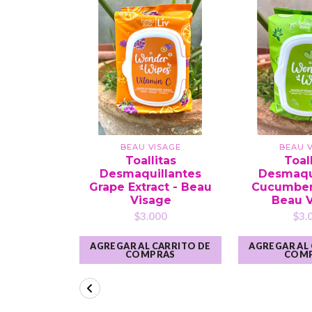
BEAU VISAGE
BEAU V
Toallitas
Toal
Desmaquillantes
Desmaqu
Grape Extract - Beau
Cucumber 
Visage
Beau 
$3.000
$3.
AGREGAR AL CARRITO DE
AGREGAR AL
COMPRAS
COM