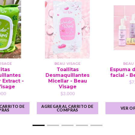
ISAGE
BEAU VISAGE
BEAU
litas
Toallitas
Espuma d
illantes
Desmaquillantes
facial - 
Extract -
Micellar - Beau
$7
Visage
Visage
000
$3.000
 CARRITO DE
AGREGAR AL CARRITO DE
VER O
PRAS
COMPRAS