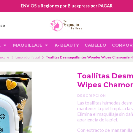
ENVIOS a Regiones por Bluexpress por PAGAR
rse
E
MAQUILLAJE
K- BEAUTY
CABELLO
CORPOR
incare
Limpiador facial
Toallitas Desmaquillantes Wonder Wipes Chamomile -
Toallitas Des
Wipes Chamomi
DESCRIPCIÓN
Las toallitas húmedas desma
mantener la piel limpia a la
Elimina el maquillaje sin daña
apariencia de la piel.
Con extracto de manzanilla,