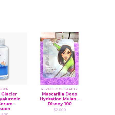
SOON
REPUBLIC OF BEAUTY
BEAUTY
Glacier
Mascarilla Deep
Bloque
yaluronic
Hydration Mulan -
matte:
Serum -
Disney 100
Camili
soon
PA++++) 
$2.000
J
.900