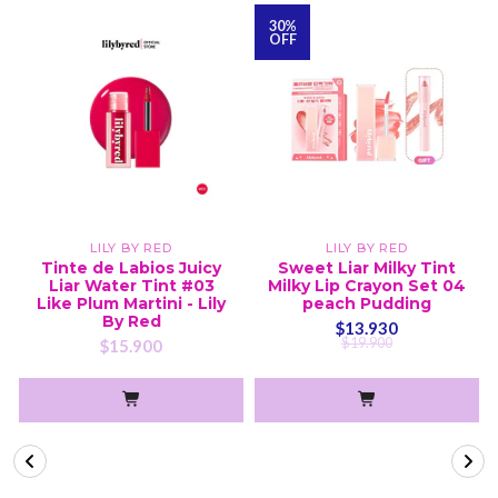
30%
OFF
LILY BY RED
LILY BY RED
Tinte de Labios Juicy
Sweet Liar Milky Tint
Liar Water Tint #03
Milky Lip Crayon Set 04
Like Plum Martini - Lily
peach Pudding
By Red
$13.930
$19.900
$15.900