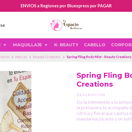
ENVIOS a Regiones por Bluexpress por PAGAR
rse
E
MAQUILLAJE
K- BEAUTY
CABELLO
CORPOR
Inicio
Marcas
Beauty Creations
Spring Fling Body Mist - Beauty Creations
Spring Fling B
Creations
DESCRIPCIÓN
Da la bienvenida a la tempo
la primavera te acompañe 
cítrica y floral que cautiva 
mandarina picante y un sut