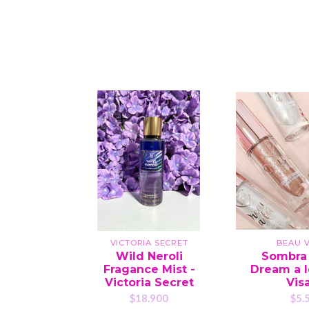
VICTORIA SECRET
BEAU V
Wild Neroli
Sombra 
Fragance Mist -
Dream a l
Victoria Secret
Vis
$18.900
$5.