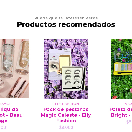
Puede que te interesen estos
Productos recomendados
ISAGE
ELLY FASHION
LA 
liquida
Pack de pestañas
Paleta d
ot - Beau
Magic Celeste - Elly
Bright -
age
Fashion
$5
500
$8.000