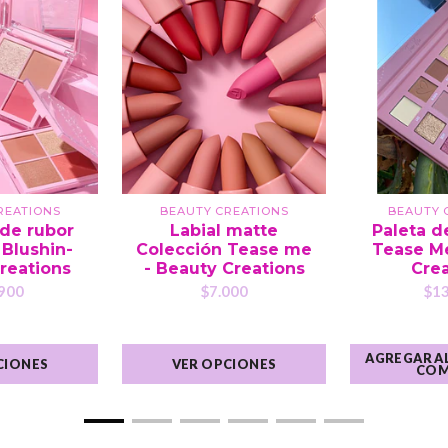
REATIONS
BEAUTY CREATIONS
BEAUTY 
 de rubor
Labial matte
Paleta d
Blushin-
Colección Tease me
Tease Me
reations
- Beauty Creations
Crea
900
$7.000
$13
AGREGAR AL
CIONES
VER OPCIONES
COM