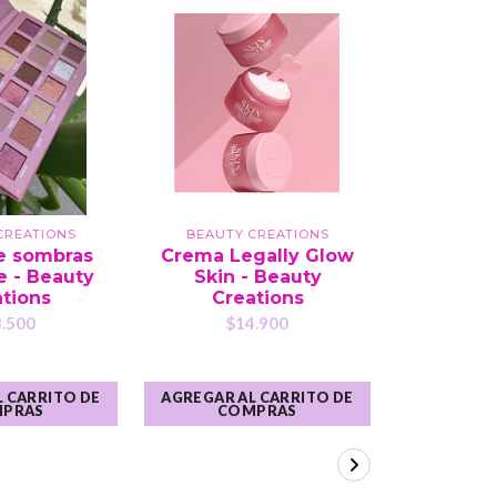
CREATIONS
BEAUTY CREATIONS
BEAUTY
e sombras
Crema Legally Glow
Paleta 
 - Beauty
Skin - Beauty
Eye Blo
tions
Creations
Cre
.500
$14.900
$1
 CARRITO DE
AGREGAR AL CARRITO DE
AGREGAR A
PRAS
COMPRAS
CO