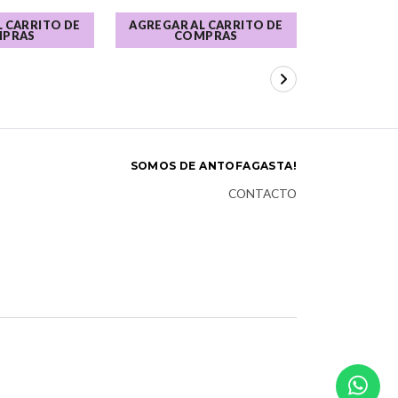
 CARRITO DE
AGREGAR AL CARRITO DE
VER 
PRAS
COMPRAS
SOMOS DE ANTOFAGASTA!
CONTACTO