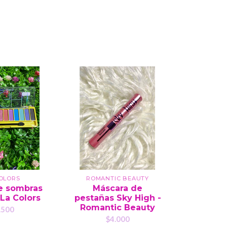
COLORS
ROMANTIC BEAUTY
ETUD
e sombras
Máscara de
Tinte 
 La Colors
pestañas Sky High -
Dear Da
Romantic Beauty
Gel - E
.500
$4.000
$1