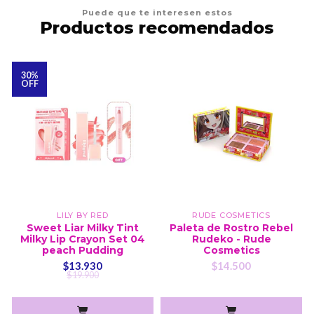
Puede que te interesen estos
Productos recomendados
30%
OFF
LILY BY RED
RUDE COSMETICS
Sweet Liar Milky Tint
Paleta de Rostro Rebel
Milky Lip Crayon Set 04
Rudeko - Rude
peach Pudding
Cosmetics
$13.930
$14.500
$19.900