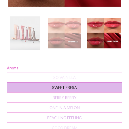
Aroma
SO VAINILLA
SWEET FRESA
BERRY BERRY
ONE IN A MELON
PEACHING FEELING
COCO DREAM