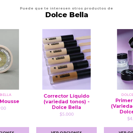
Puede que te interesen otros productos de
Dolce Bella
BELLA
DOLC
Corrector Líquido
Primer
 Mousse
(variedad tonos) -
(Varieda
Dolce Bella
900
Dolce
$5.000
$4
CIONES
VER OPCIONES
VER O