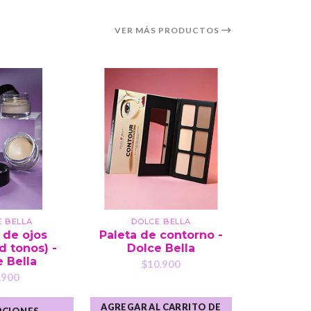
VER MÁS PRODUCTOS
E BELLA
DOLCE BELLA
DOL
 de ojos
Paleta de contorno -
Mascara
d tonos) -
Dolce Bella
Dolc
 Bella
$10.900
$
.900
AGREGAR AL CARRITO DE
AGREGAR A
PCIONES