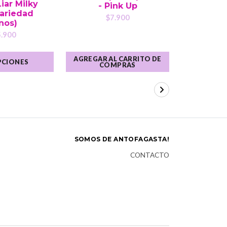
iar Milky
- Pink Up
(varied
Variedad
Dolc
$7.900
nos)
$
.900
AGREGAR AL CARRITO DE
PCIONES
VER 
COMPRAS
SOMOS DE ANTOFAGASTA!
CONTACTO