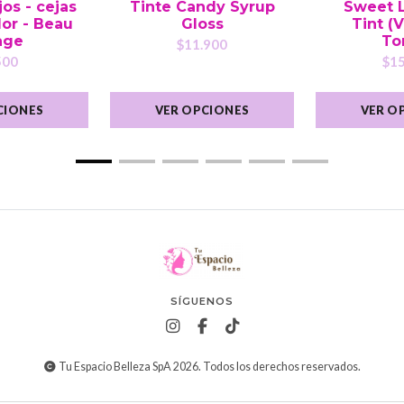
jos - cejas
Tinte Candy Syrup
Sweet L
lor - Beau
Gloss
Tint (
age
To
$11.900
500
$15
CIONES
VER OPCIONES
VER O
SÍGUENOS
Tu Espacio Belleza SpA 2026. Todos los derechos reservados.