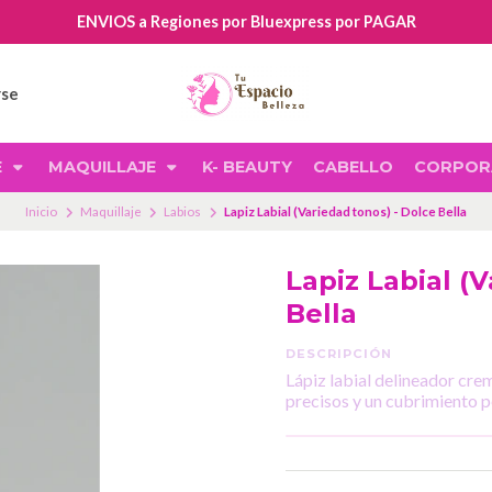
ENVIOS a Regiones por Bluexpress por PAGAR
rse
E
MAQUILLAJE
K- BEAUTY
CABELLO
CORPOR
Inicio
Maquillaje
Labios
Lapiz Labial (Variedad tonos) - Dolce Bella
Lapiz Labial (
Bella
DESCRIPCIÓN
Lápiz labial delineador cre
precisos y un cubrimiento p