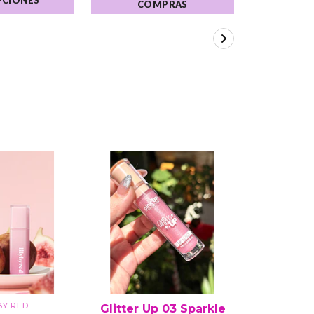
COMPRAS
CO
 BY RED
Glitter Up 03 Sparkle
Correct